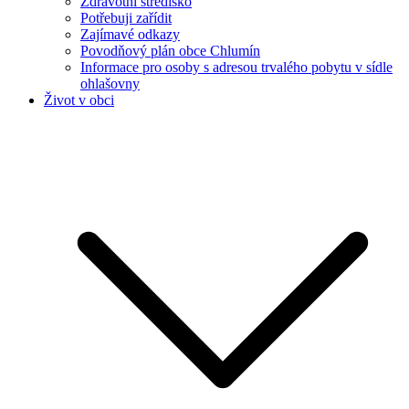
Zdravotní středisko
Potřebuji zařídit
Zajímavé odkazy
Povodňový plán obce Chlumín
Informace pro osoby s adresou trvalého pobytu v sídle
ohlašovny
Život v obci