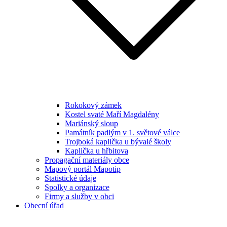
Rokokový zámek
Kostel svaté Maří Magdalény
Mariánský sloup
Památník padlým v 1. světové válce
Trojboká kaplička u bývalé školy
Kaplička u hřbitova
Propagační materiály obce
Mapový portál Mapotip
Statistické údaje
Spolky a organizace
Firmy a služby v obci
Obecní úřad