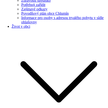
Zdravotní středisko
Potřebuji zařídit
Zajímavé odkazy
Povodňový plán obce Chlumín
Informace pro osoby s adresou trvalého pobytu v sídle
ohlašovny
Život v obci