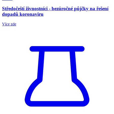
Středočeští živnostníci - bezúročné půjčky na řešení
dopadů koronaviru
Více zde