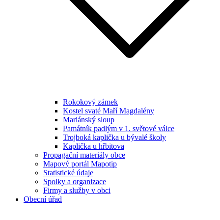
Rokokový zámek
Kostel svaté Maří Magdalény
Mariánský sloup
Památník padlým v 1. světové válce
Trojboká kaplička u bývalé školy
Kaplička u hřbitova
Propagační materiály obce
Mapový portál Mapotip
Statistické údaje
Spolky a organizace
Firmy a služby v obci
Obecní úřad