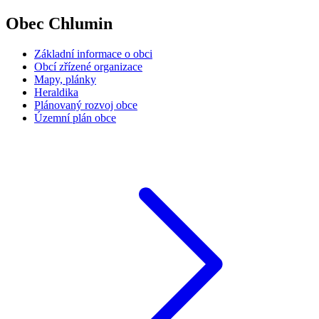
Obec Chlumin
Základní informace o obci
Obcí zřízené organizace
Mapy, plánky
Heraldika
Plánovaný rozvoj obce
Územní plán obce