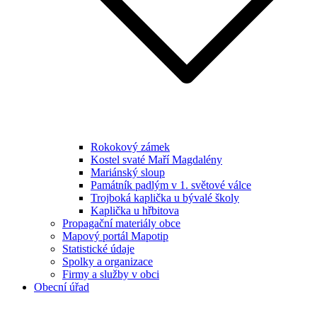
Rokokový zámek
Kostel svaté Maří Magdalény
Mariánský sloup
Památník padlým v 1. světové válce
Trojboká kaplička u bývalé školy
Kaplička u hřbitova
Propagační materiály obce
Mapový portál Mapotip
Statistické údaje
Spolky a organizace
Firmy a služby v obci
Obecní úřad