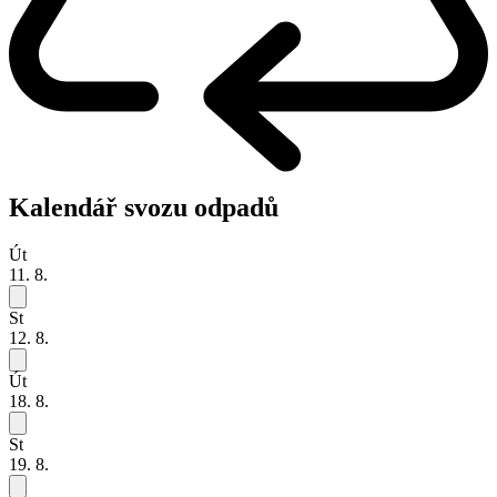
Kalendář svozu odpadů
Út
11. 8.
St
12. 8.
Út
18. 8.
St
19. 8.