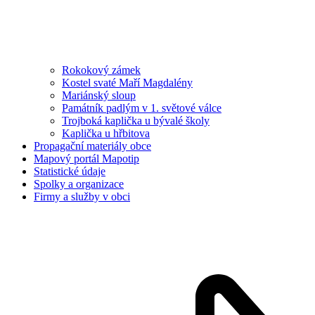
Rokokový zámek
Kostel svaté Maří Magdalény
Mariánský sloup
Památník padlým v 1. světové válce
Trojboká kaplička u bývalé školy
Kaplička u hřbitova
Propagační materiály obce
Mapový portál Mapotip
Statistické údaje
Spolky a organizace
Firmy a služby v obci