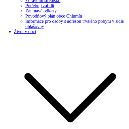
Zdravotní středisko
Potřebuji zařídit
Zajímavé odkazy
Povodňový plán obce Chlumín
Informace pro osoby s adresou trvalého pobytu v sídle
ohlašovny
Život v obci