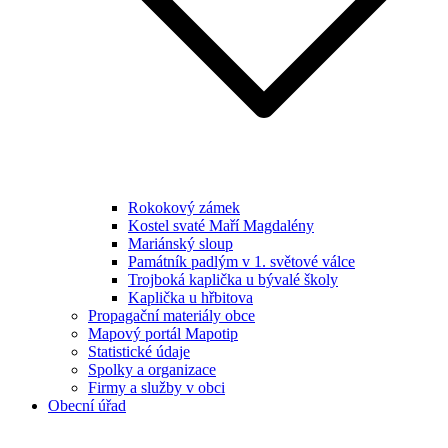
Rokokový zámek
Kostel svaté Maří Magdalény
Mariánský sloup
Památník padlým v 1. světové válce
Trojboká kaplička u bývalé školy
Kaplička u hřbitova
Propagační materiály obce
Mapový portál Mapotip
Statistické údaje
Spolky a organizace
Firmy a služby v obci
Obecní úřad