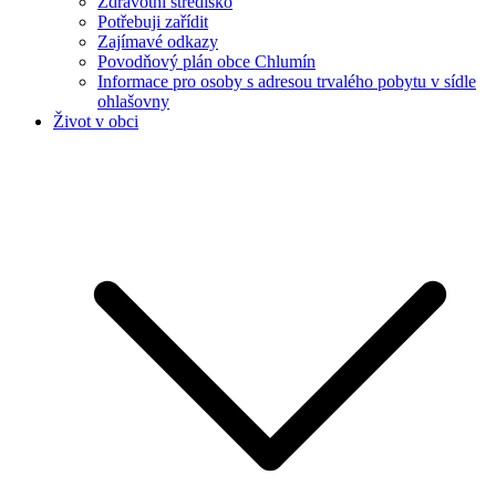
Zdravotní středisko
Potřebuji zařídit
Zajímavé odkazy
Povodňový plán obce Chlumín
Informace pro osoby s adresou trvalého pobytu v sídle
ohlašovny
Život v obci