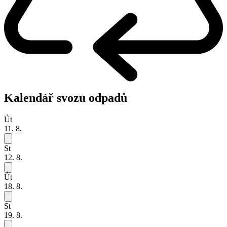
Kalendář svozu odpadů
Út
11. 8.
St
12. 8.
Út
18. 8.
St
19. 8.